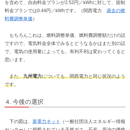
を含めて、自由料金プランが2.52円／kWhに対して、規制
料金プランでは0.44円／kWhです。（関西電力
過去の燃
料費調整単価
）
もちろんこれは、燃料調整単価、燃料費調整額だけの話
ですので、電気料金全体でみるとどうなるかはまた別の話
で、電気の使用量によっても、有利不利は変わってくると
思います。
また、
九州電力
についても、関西電力と同じ状況のよう
です
。
今後の選択
下の図は、
新電力ネット
（一般社団法人エネルギ―情報
センター）に掲載されている天然ガス、石炭、原油の価格