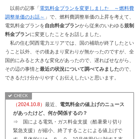
以前の記事「
電気料金プランを変更しました ～燃料費
調整単価のお話～
」で、燃料費調整単価の上昇を考えて、
電気料金プランを
自由料金プラン
から従来のいわゆる
規制
料金プラン
に変更したことをお話しました。
私の住む関西電力エリアでは、国の補助が終了したとい
うこと以外、その後あまり変わりが無かったのですが、全
国的にみると大きな変化があったので、遅ればせながら、
その辺の事情と
最近の状況について調べてみました
ので、
できるだけ分かりやすくお伝えしたいと思います。
（2024.10.8）
最近、
電気料金の値上げのニュース
があったけど、何か関係するの？
⇒ 国による電気・ガス料金支援（酷暑乗り切り
緊急支援）が縮小、終了することによる値上げで