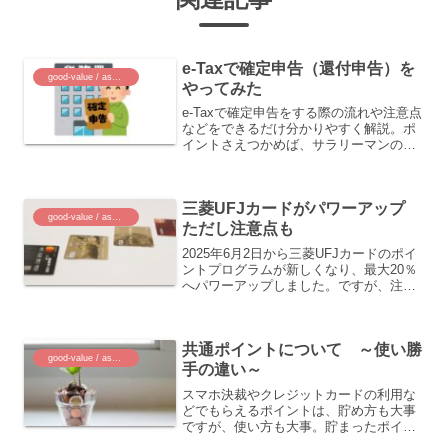
e-Taxで確定申告（還付申告）を
good-value / assets
やってみた
e-Taxで確定申告をする際の流れや注意点
などをできるだけ分かりやすく解説。ポ
イントさえつかめば、サラリーマンの私
でも割と簡単に手続きできます。マイナ
ンバーカードとNFC登載スマホがあれば
OKです。
三菱UFJカードがパワーアップ
good-value / assets
ただし注意点も
2025年6月2日から三菱UFJカードのポイ
ントプログラムが新しくなり、最大20％
へパワーアップしました。ですが、注意
点も非常に多いものとなっています。ど
のように改訂されたのか、注意点を含め
て解説します。
共通ポイントについて ～使い勝
good-value / assets
手の違い～
スマホ決裁やクレジットカードの利用な
どでもらえるポイントは、貯め方も大事
ですが、使い方も大事。貯まったポイン
トが使いにくければ価値も下がります。