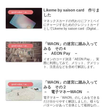
主なポイントの使い勝手の違いについて
整理しました。
Likeme by saison card 作りま
good-value / assets
した
マネックスカードの代わりにファミペイ
にチャージするためのクレジットカード
としてLikeme by saison card（Digital）
を作成しました。どのようなカードなの
か、デメリットはあるのか、注意点は何
か、などについて解説します。
「WAON」の迷宮に踏み入って
good-value / assets
みる その４
－ AEON Pay －
イオンのコード決済「AEON Pay」。実
際に利用してみて、メリット、デメリッ
ト、注意点などを含めて解説します。
「WAON」の迷宮に踏み入って
good-value / assets
みる その２
－ 電子マネーWAON －
電子マネー「WAON」のしくみをできる
だけ分かりやすく解説しました。様々な
パターンがあって全体として複雑なので