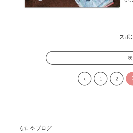
スポ
次
前
1
2
へ
なにやブログ