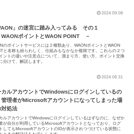
2024.09.08
WAON」の迷宮に踏み入ってみる その１
WAONポイントとWAON POINT －
ONのポイントサービスには２種類あり、WAONポイントとWAON
INTと名称も紛らわしく、仕組みもなかなか複雑です。これらの２つ
イントの違いや注意点について、溜まり方、使い方、ポイント交換
に分けて、解説します。
2024.08.31
ーカルアカウントでWindowsにログインしているの
管理者がMicrosoftアカウントになってしまった場
の対処法
カルアカウントでWindowsにログインしているはずなのに、なぜか
者が自分が利用しているMicrosoftアカウントとなっており、ログ
トしてもMicrosoftアカウントのIDが表示されつづけている状態に
たときの解決法をお示しします。