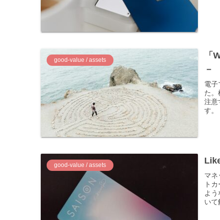
「
good-value / assets
－
電子
た。
注意
す。
Li
good-value / assets
マネ
トカー
よう
いて