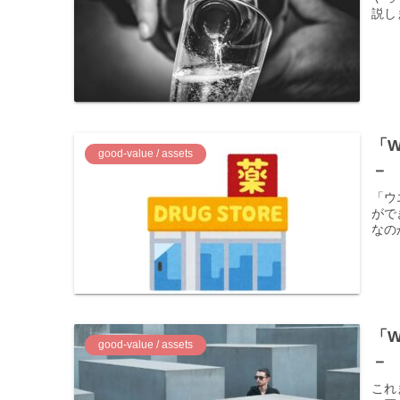
説し
「
good-value / assets
－
「ウ
がで
なの
「
good-value / assets
－
これ