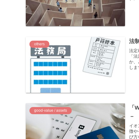
法
others
法定
「法
か、
しま
「
good-value / assets
－
イオ
徴や
び方