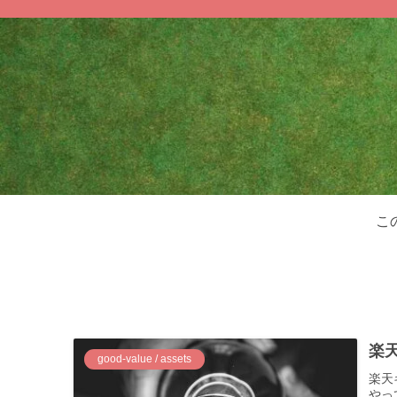
こ
楽
good-value / assets
楽天
やっ