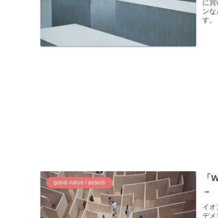
に買
ンな
す。
「
good-value / assets
－ 
イオ
デメ