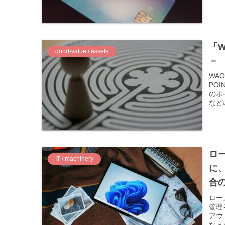
「
good-value / assets
－ 
WA
PO
のポ
など
ロ
IT / machinery
に、
合
ロー
管理
アウ
なっ