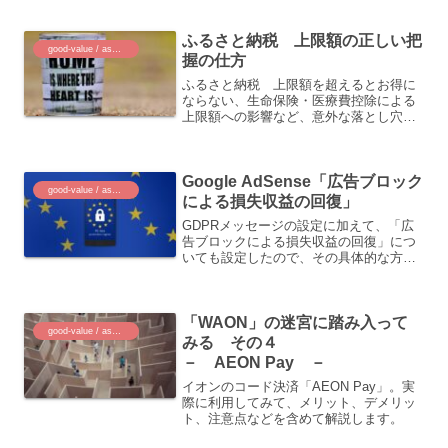
などをお伝えします。
ふるさと納税 上限額の正しい把
good-value / assets
握の仕方
ふるさと納税 上限額を超えるとお得に
ならない、生命保険・医療費控除による
上限額への影響など、意外な落とし穴、
気を付けるべき点について、できるだけ
分かりやすくまとめました。
Google AdSense「広告ブロック
good-value / assets
による損失収益の回復」
GDPRメッセージの設定に加えて、「広
告ブロックによる損失収益の回復」につ
いても設定したので、その具体的な方法
について説明します。
「WAON」の迷宮に踏み入って
good-value / assets
みる その４
－ AEON Pay －
イオンのコード決済「AEON Pay」。実
際に利用してみて、メリット、デメリッ
ト、注意点などを含めて解説します。