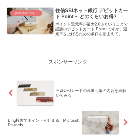
住信SBIネット銀行 デビットカー
good-value / assets
ド Point＋ どのくらいお得?
ポイント還元率が最大2.0％ということで
話題のデビットカード Point+ですが、還
元率を上げるための条件を踏まえて、ど
のくらいお得なのか解説、一例をあげて
損益分岐点の計算もしてみました。どん
な人におすすめなのか？
スポンサーリンク
三菱UFJカードの高還元率の内容を紐解
いてみる
Bing検索でポイントが貯まる Microsoft
Rewards