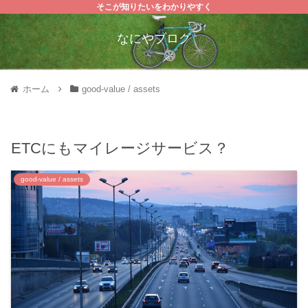
そこが知りたいをわかりやすく
なにやブログ
ホーム
good-value / assets
ETCにもマイレージサービス？
good-value / assets